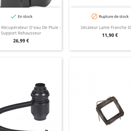


En stock
Rupture de stock
 Récupérateur D'eau De Pluie -
Sécateur Lame Franche I
Support Rehausseur
Prix
11,90 €
Prix
26,99 €