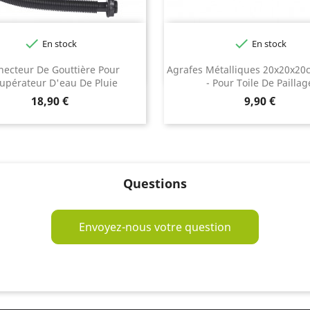


En stock
En stock
necteur De Gouttière Pour
Agrafes Métalliques 20x20x
upérateur D'eau De Pluie
- Pour Toile De Paillag
Prix
Prix
18,90 €
9,90 €
Questions
Envoyez-nous votre question