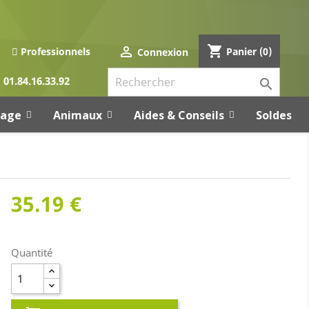
shopping_cart

Panier
(0)
Professionnels
Connexion
01.84.16.33.92

rage
Animaux
Aides & Conseils
Soldes
35.19 €
Quantité