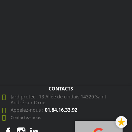
CONTACTS
Jardiprotec , 13 Allée de cindais 14320 Saint
André sur Orne
01.84.16.33.92
Appelez-nous :
Contactez-nous
Facebook
Instagram
LinkedIn