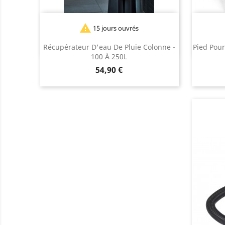

15 jours ouvrés
Noir
Beige
Taupe
Récupérateur D'eau De Pluie Colonne -
Pied Pour
100 À 250L
Prix
54,90 €