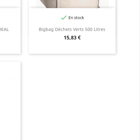

En stock
DEAL
Bigbag Déchets Verts 500 Litres
Prix
15,83 €