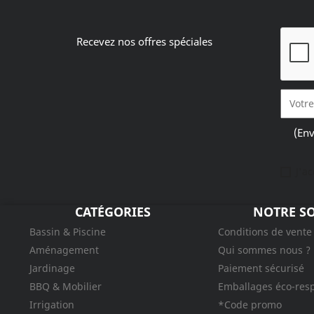
Recevez nos offres spéciales
(Env
J'a
CATÉGORIES
NOTRE SO
Bassin & Piscine
Conditions de vente
Aménagement
Qui sommes nous ?
Jardinage
Paiement sécurisé
BBQ & Mobilier
Emballages éco-res
Irrigation
*Code promo