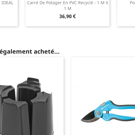
 IDEAL
Carré De Potager En PVC Recyclé - 1 M X
Po
1 M
Prix
36,90 €
 également acheté...