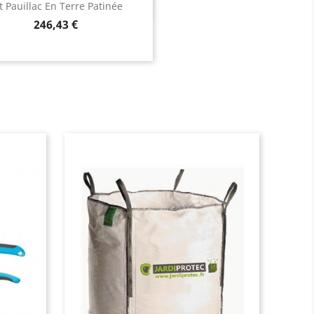
t Pauillac En Terre Patinée
patinée
Prix
246,43 €