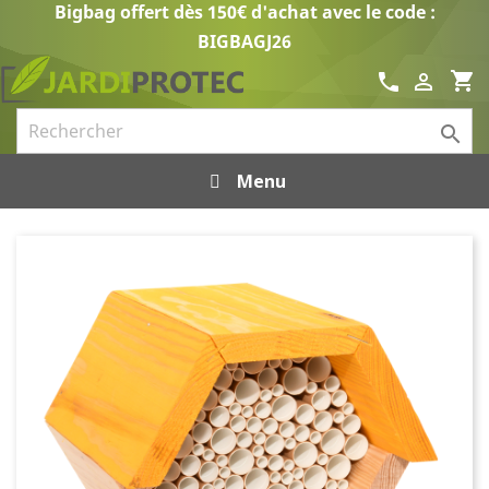
Bigbag offert dès 150€ d'achat avec le code :
BIGBAGJ26
shopping_cart
call


Menu