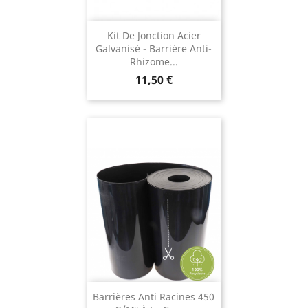
Kit De Jonction Acier
Galvanisé - Barrière Anti-
Rhizome...
Prix
11,50 €
Barrières Anti Racines 450