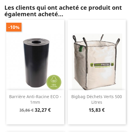
Les clients qui ont acheté ce produit ont
également acheté...
-10%
Barrière Anti-Racine ECO -
Bigbag Déchets Verts 500
1mm
Litres
Prix
Prix
Prix
32,27 €
15,83 €
35,86 €
de
base