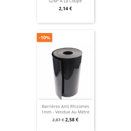
G/m² À La Coupe
Prix
2,14 €
-10%
Barrières Anti Rhizomes
1mm - Vendue Au Mètre
Prix
Prix
2,58 €
2,87 €
de