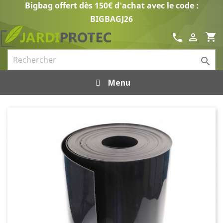
Bigbag offert dès 150€ d'achat avec le code :
BIGBAGJ26
shopping_cart
call


Menu