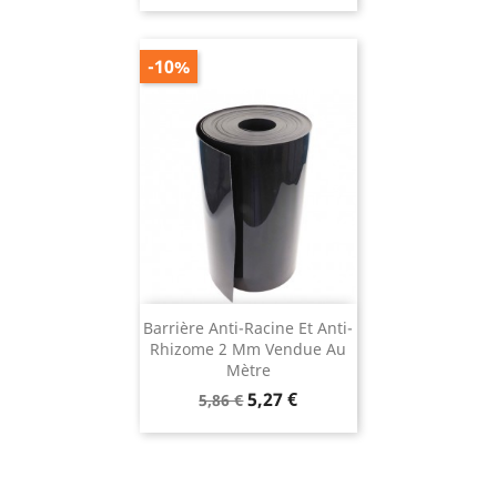
base
-10%
Barrière Anti-Racine Et Anti-
Rhizome 2 Mm Vendue Au
Mètre
Prix
Prix
5,27 €
5,86 €
de
base