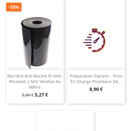
-10%
Barrière Anti-Racine Et Anti-
Préparation Express - Prise
Rhizome 2 Mm Vendue Au
En Charge Prioritaire De...
Mètre
Prix
8,90 €
Prix
Prix
5,27 €
5,86 €
de
base