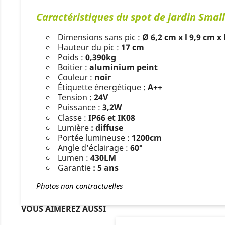
Caractéristiques du spot de jardin Small
Dimensions sans pic :
Ø 6,2 cm x l 9,9 cm x
Hauteur du pic :
17 cm
Poids :
0,390kg
Boitier :
aluminium peint
Couleur :
noir
Étiquette énergétique :
A++
Tension :
24V
Puissance :
3,2W
Classe :
IP66 et IK08
Lumière
: diffuse
Portée lumineuse :
1200cm
Angle d'éclairage :
60°
Lumen :
430LM
Garantie
: 5 ans
Photos non contractuelles
VOUS AIMEREZ AUSSI