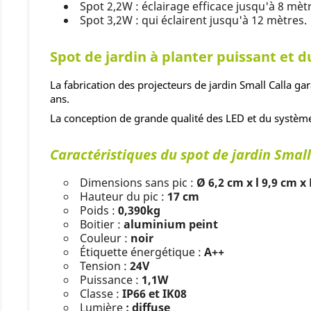
Spot 2,2W : éclairage efficace jusqu'à 8 mèt
Spot 3,2W : qui éclairent jusqu'à 12 mètres.
Spot de jardin à planter puissant et d
La fabrication des projecteurs de jardin Small Calla gar
ans.
La conception de grande qualité des LED et du systèm
Caractéristiques du spot de jardin Small
Dimensions sans pic :
Ø 6,2 cm x l 9,9 cm x
Hauteur du pic :
17 cm
Poids :
0,390kg
Boitier :
aluminium peint
Couleur :
noir
Étiquette énergétique :
A++
Tension :
24V
Puissance :
1,1W
Classe :
IP66 et IK08
Lumière
: diffuse