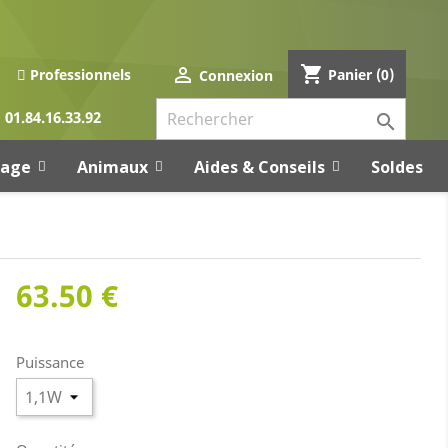
shopping_cart

Panier
(0)
Professionnels
Connexion
01.84.16.33.92

rage
Animaux
Aides & Conseils
Soldes
63.50 €
Puissance