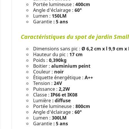
Portée lumineuse :
400cm
Angle d'éclairage :
60°
Lumen :
150LM
Garantie
: 5 ans
Caractéristiques du spot de jardin Small
Dimensions sans pic :
Ø 6,2 cm x l 9,9 cm x
Hauteur du pic :
17 cm
Poids :
0,390kg
Boitier :
aluminium peint
Couleur :
noir
Étiquette énergétique :
A++
Tension :
24V
Puissance :
2,2W
Classe :
IP66 et IK08
Lumière
: diffuse
Portée lumineuse :
800cm
Angle d'éclairage :
60°
Lumen :
300LM
Garantie
: 5 ans