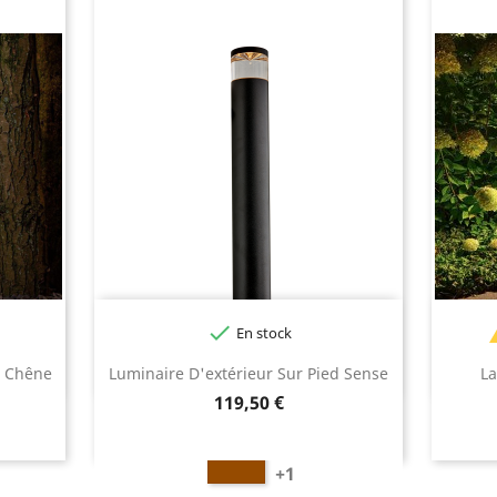

En stock
Noir
Blanc
Champagne
Doré
r Chêne
Luminaire D'extérieur Sur Pied Sense
La
Prix
119,50 €
Marron
+1