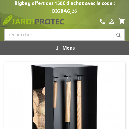
Bigbag offert dès 150€ d'achat avec le code :
BIGBAGJ26
shopping_cart
call


Menu