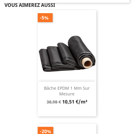
VOUS AIMEREZ AUSSI
-5%
Bâche EPDM 1 Mm Sur
Mesure
Prix
10,51 €/m²
30,98 €
de
base
-20%