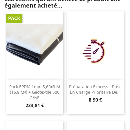
également acheté...
PACK
Pack EPDM 1mm 5,60x3 M
Préparation Express - Prise
(16,8 M²) + Géotextile 500
En Charge Prioritaire De...
G/m²
Prix
8,90 €
Prix
233,81 €