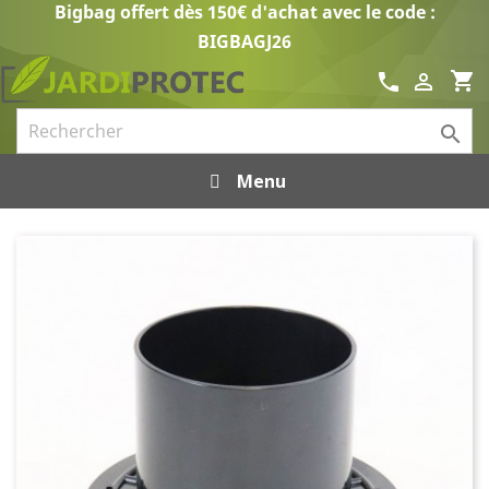
Bigbag offert dès 150€ d'achat avec le code :
BIGBAGJ26
shopping_cart
call


Menu