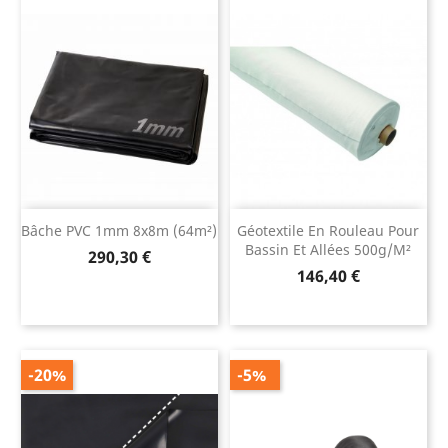
Bâche PVC 1mm 8x8m (64m²)
Géotextile En Rouleau Pour
Bassin Et Allées 500g/m²
Prix
290,30 €
Prix
146,40 €
-20%
-5%