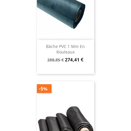
Bâche PVC 1 Mm En
Rouleaux
Prix
Prix
274,41 €
288,85 €
de
base
-5%