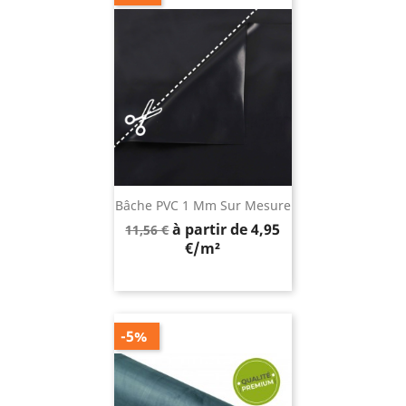
Bâche PVC 1 Mm Sur Mesure
Prix
à partir de 4,95
11,56 €
de
€/m²
base
-5%