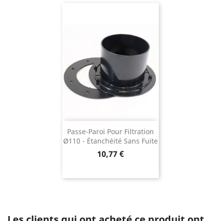
Passe-Paroi Pour Filtration
Ø110 - Étanchéité Sans Fuite
Prix
10,77 €
Les clients qui ont acheté ce produit ont